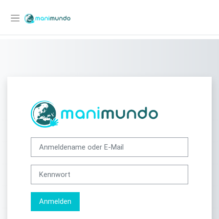
Zum Hauptinhalt
Website-Übersicht
Anmelden bei 'manimundo'
Kontoerstellung abbrechen
Anmeldename oder E-Mail
Kennwort
Anmelden